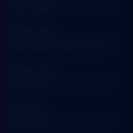
Penyedia slot online dengan beragam pilihan game menarik yang memudahkan
pemain untuk mencapai jackpot
TARUHAN OLAHRAGA
Sportsbook Gaming Platform Terbaik menawarkan lebih banyak game, odds yang
lebih tinggi, dan menyediakan pilihan yang lebih banyak untuk pemain.
TARUHAN LIVE KASINO
Platform Pilihan bagi perusahaan-perusahaan terbaik di dunia, dengan pilihan
variasi game terbanyak
TARUHAN TOGEL
Platform togel yang menarik dari perusahan terbaik di dunia yang menawarkan
hadiah kemenangan besar