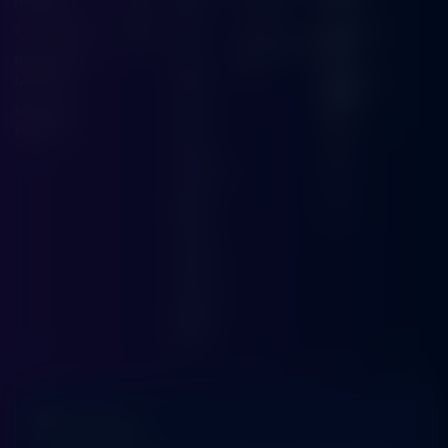
NAGA889
Games
42666
ok
Loyalty
Pusat Bantuan
Slots
https://t.m
Instagra
Referral
e/tgnaga88
m
Responsible
Live
9
Gambling
Casino
Whatsa
pp
Syarat dan
Race
Ketentuan
Togel
Olahraga
Crash
Game
Arcade
E-Sports
Sabung
Ayam
TARUHAN SLOT