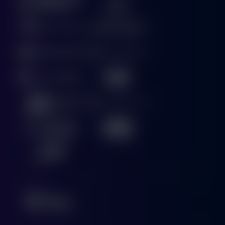
E-Sports