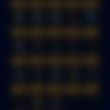
Squid Game 2: Mukunghwa
Firefly Hunter
PUBG2
Hungry Slime
Big Net Bass
RTP
83%
RTP
82%
RTP
89%
RTP
95%
RTP
87%
Cat & Mouse
Aztec: Bonus Hunt 2 Xmas
Kingyo Riches
Xmas Gift Delight
Infinity Ocean
RTP
89%
RTP
91%
RTP
84%
RTP
95%
RTP
95%
Fish Prawn Crab Bonanza
Disco 777
Nexus Gift Delight
Mace of Hercules
Dark Ritual
RTP
93%
RTP
84%
RTP
95%
RTP
93%
RTP
83%
Disco 777 Hold and Win
Jumanji Bonanza
Book of Safari
Leprechaun’s Fortune
Fantastic Beast
RTP
94%
RTP
95%
RTP
89%