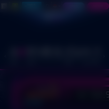
Main di
MASUK
DAFTAR
Telegram
HOT
SLOTS
LIVE
RACE
TOGEL
OLAHRAGA
CRASH
ARCADE
E-
SABUNG
PROM
GAMES
CASINO
GAME
SPORTS
AYAM
IDR
12,732,
JACKPOT
PLAY