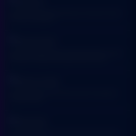
TARUHAN SLOT
Penyedia slot online dengan beragam pilihan game menarik yang memudahkan
pemain untuk mencapai jackpot
TARUHAN OLAHRAGA
Sportsbook Gaming Platform Terbaik menawarkan lebih banyak game, odds yang
lebih tinggi, dan menyediakan pilihan yang lebih banyak untuk pemain.
TARUHAN LIVE KASINO
Platform Pilihan bagi perusahaan-perusahaan terbaik di dunia, dengan pilihan
variasi game terbanyak
TARUHAN TOGEL
Platform togel yang menarik dari perusahan terbaik di dunia yang menawarkan