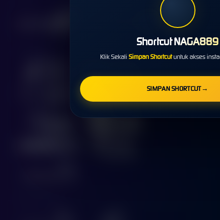
Race
Togel
Shortcut NAGA889
Olahraga
Klik Sekali
Simpan Shortcut
untuk akses insta
SIMPAN SHORTCUT
→
Crash Game