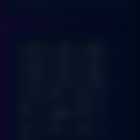
hadiah kemenangan besar