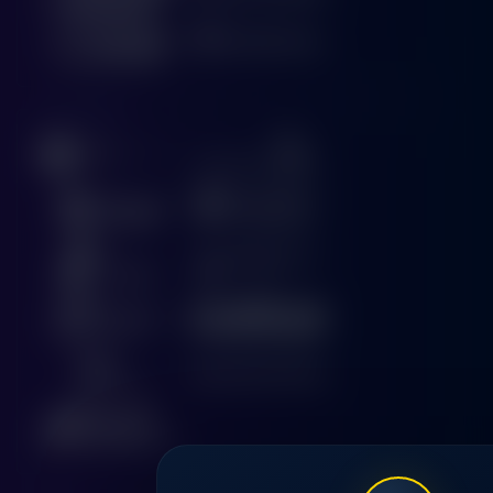
Live Casino