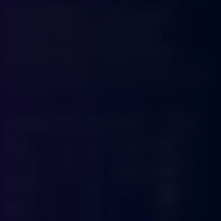
NAGA889 | Link Game
Online Paling Popular
Dikalangan Anak Muda
NAGA889 menciptakan link game online paling hits anak muda dengan akses super cepat,
tampilan kekinian, fairplay, dan gampang menang besar. raih kemenangan besar anda
sekarang juga bersama naga889.
Kebijaksanaan
Platform
Kategori
Dukungan
Komunitas
Tentang
Promosi
Hot
+62878982
Facebo
NAGA889
Games
42666
ok
Loyalty
Pusat Bantuan
Slots
https://t.m
Instagra
Referral
e/tgnaga88
m
Responsible
Live
9
Gambling
Casino
Whatsa
pp
Syarat dan
Race
Ketentuan
Togel