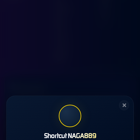
Olahraga
Crash
Game
Arcade
E-Sports
Sabung
Ayam
TARUHAN SLOT
Penyedia slot online dengan beragam pilihan game menarik yang memudahkan
✕
pemain untuk mencapai jackpot
TARUHAN OLAHRAGA
Shortcut NAGA889