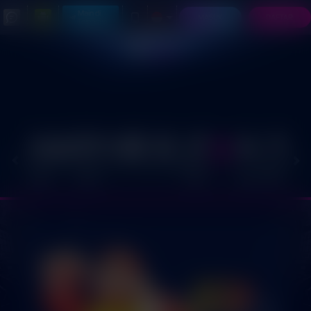
Main di
MASUK
DAFTAR
Telegram
HOT
SLOTS
LIVE
RACE
TOGEL
OLAHRAGA
CRASH
ARCADE
E-
SABUNG
PROM
GAMES
CASINO
GAME
SPORTS
AYAM