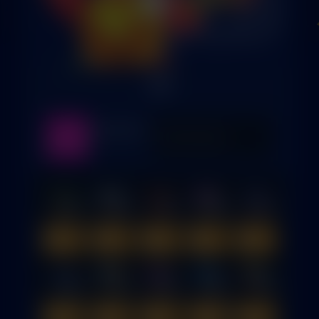
JDB
Semua
Arcade
Fishing
permainan
RTP
91%
RTP
92%
RTP
87%
RTP
79%
RTP
91%
Mole Crash
Shade Dragons Fishing
Happy New Year
Piggy Bank TapTap
Fighter Fire
RTP
82%
RTP
79%
RTP
87%
RTP
86%
RTP
80%
Super Super Fruit
Jogo Do Bicho
Dragon Master
Mines 2
Crazy King Kong