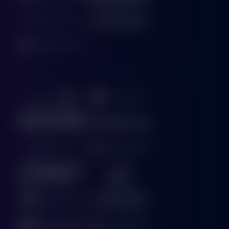
Arcade