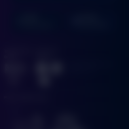
Deposit
Penarikan
Rata-rata 0 Menit
Rata-rata 0 Menit
Tanggung Jawab
Browser Yang
Bermain
Didukung
©2026 NAGA889. Hak cipta
dilindungi | 18+
Platform Penyedia Layanan
Slots