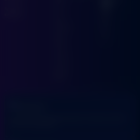
pp
Syarat dan
Race
Ketentuan
Togel
Olahraga
Crash
Game
Arcade
E-Sports
Sabung
Ayam
TARUHAN SLOT
Penyedia slot online dengan beragam pilihan game menarik yang memudahkan
pemain untuk mencapai jackpot