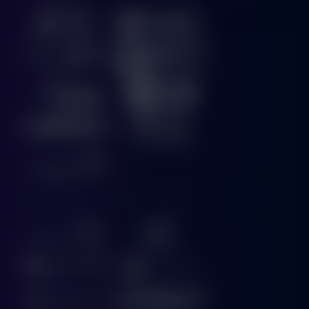
Crash Game