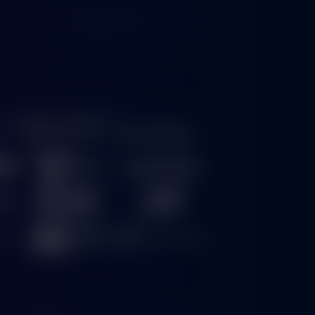
©2026 NAGA889. Hak cipta dilindungi | 18+