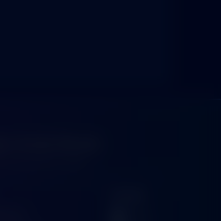
gan Anak Muda
 anda sekarang juga bersama naga889.
Komunitas
8242666
Facebook