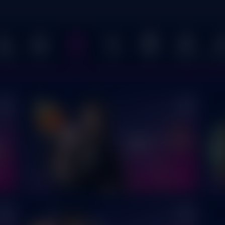
 GAMES
SLOTS
LIVE CASINO
RACE
TOGEL
OLAHRAGA
CRASH
i
i
i
i