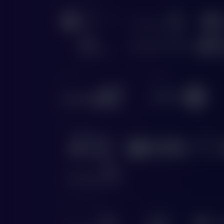
Live Casino
Race
Togel
Olahraga
Crash Game