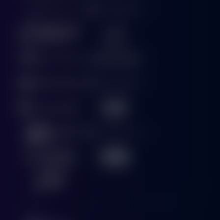
E-Sports