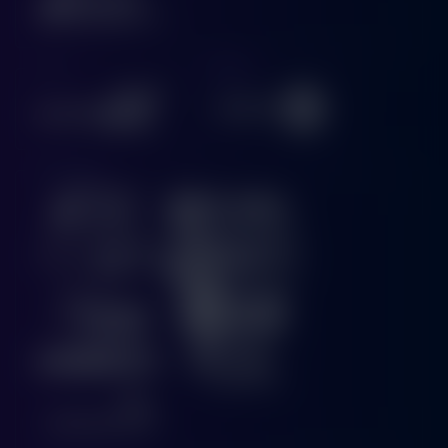
Race
Togel
Olahraga