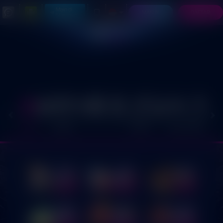
Main di
MASUK
DAFTAR
Telegram
HOT
SLOTS
LIVE
RACE
TOGEL
OLAHRAGA
CRASH
ARCADE
E-
SABUNG
PROM
GAMES
CASINO
GAME
SPORTS
AYAM
i
i
i
i
i
i