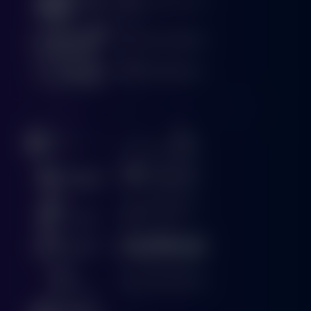
Live Casino