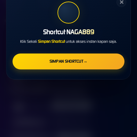
✕
Platform Penyedia Layanan
Shortcut NAGA889
Slots
Klik Sekali
Simpan Shortcut
untuk akses instan kapan saja.
SIMPAN SHORTCUT
→