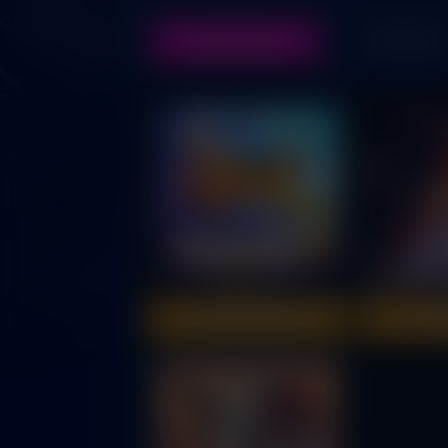
Semua permainan
Crash Game
Aviator2-Sky Elite
Cras