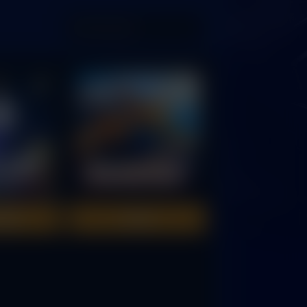
assic
Aviator