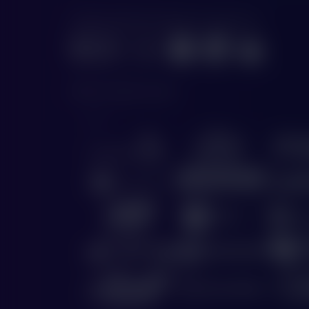
Tanggung Jawab Bermain
Browser Yang Didukung
Platform Penyedia Layanan
Slots