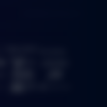
©2026 NAGA889. Hak cipta dilindungi | 18+