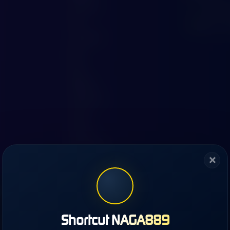
Hot Games
+628789
Slots
https://t
Live Casino
Race
Togel
Olahraga
Crash Game
Arcade
E-Sports
Sabung Ayam
✕
RUHAN OLAHRAGA
TARUHAN LIVE KASINO
ook Gaming Platform Terbaik
Platform Pilihan bagi perusahaan-perusa
Shortcut NAGA889
kan lebih banyak game, odds yang lebih
terbaik di dunia, dengan pilihan variasi g