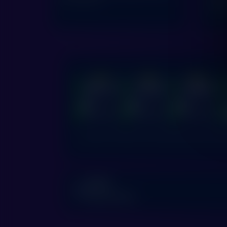
mencapai jackpot
tinggi,
banyak 
* Selama bank maintenance dan bank offline deposit dan penarik
Deposit
Rata-rata 0 Menit