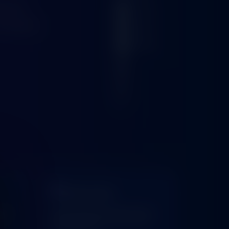
8242666
Facebook
.me/tgnaga889
Instagram
Whatsapp
TARUHAN TOGEL
haan
Platform togel yang menarik dari perusahan
ame
terbaik di dunia yang menawarkan hadiah