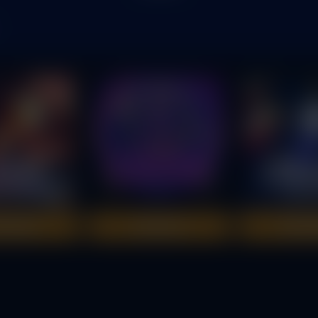
h Meteor
Crash Neon
Crash Cl