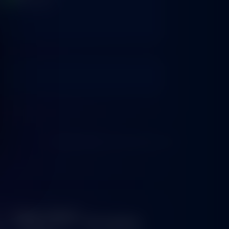
©2026 NAGA889. Hak cipta dilindungi | 18+