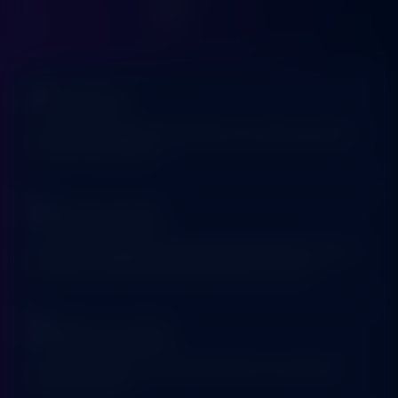
Ayam
TARUHAN SLOT
Penyedia slot online dengan beragam pilihan game menarik yang memudahkan
pemain untuk mencapai jackpot
TARUHAN OLAHRAGA
Sportsbook Gaming Platform Terbaik menawarkan lebih banyak game, odds yang
lebih tinggi, dan menyediakan pilihan yang lebih banyak untuk pemain.
TARUHAN LIVE KASINO
Platform Pilihan bagi perusahaan-perusahaan terbaik di dunia, dengan pilihan
variasi game terbanyak