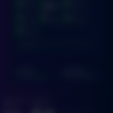
* Selama bank maintenance dan bank offline deposit dan penarikan
tidak dapat diproses
Deposit
Penarikan
Rata-rata 0 Menit
Rata-rata 0 Menit
Tanggung Jawab
Browser Yang
Bermain
Didukung
©2026 NAGA889. Hak cipta