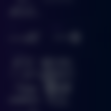
Race
Togel
Olahraga