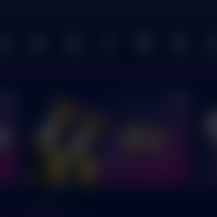
 GAMES
SLOTS
LIVE CASINO
RACE
TOGEL
OLAHRAGA
CRASH
i
i