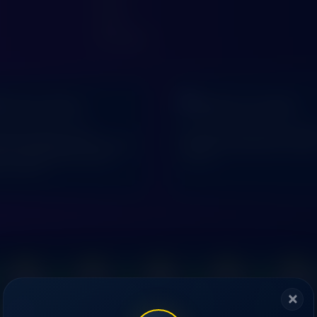
E-Sports
Sabung Ayam
RUHAN OLAHRAGA
TARUHAN LIVE KASINO
ook Gaming Platform Terbaik
Platform Pilihan bagi perusahaan-perusa
kan lebih banyak game, odds yang lebih
terbaik di dunia, dengan pilihan variasi g
 dan menyediakan pilihan yang lebih
terbanyak
untuk pemain.
✕