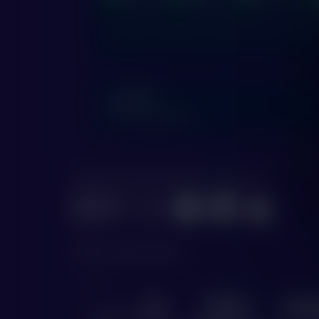
* Selama bank maintenance dan bank offline deposit dan penarik
Deposit
Rata-rata 0 Menit
Tanggung Jawab Bermain
Browser Yang Didukung
Platform Penyedia Layanan
Slots