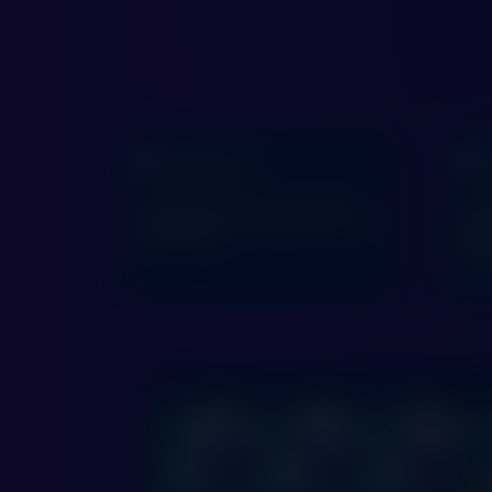
TARUHAN SLOT
TA
Penyedia slot online dengan beragam pilihan
Sportsb
game menarik yang memudahkan pemain untuk
menawar
mencapai jackpot
tinggi,
banyak 