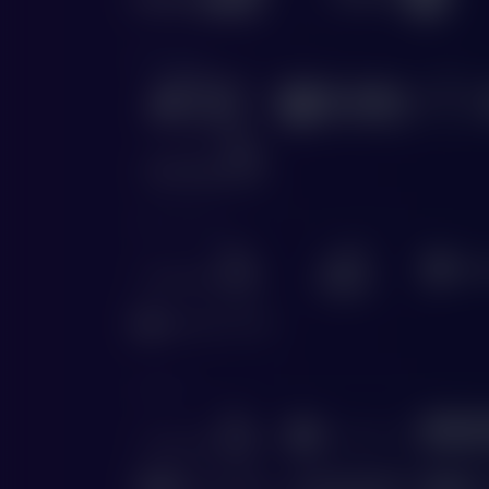
Olahraga
Crash Game
Arcade