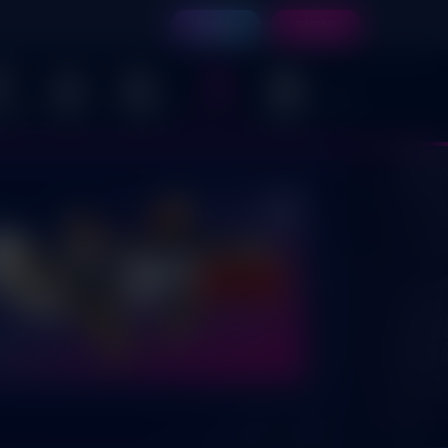
MASUK
DAFTAR
 GAME
ARCADE
E-SPORTS
SABUNG AYAM
PROMOSI
i