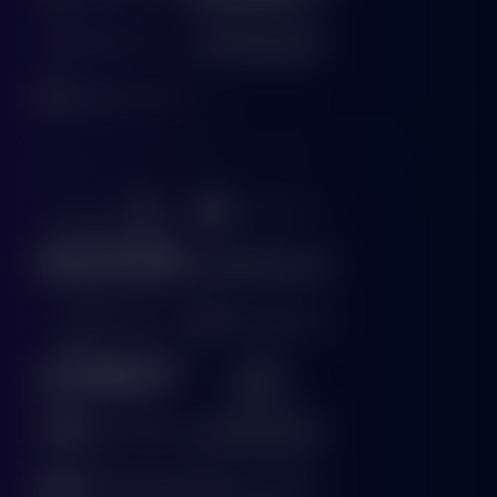
Arcade