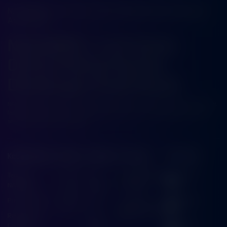
NAGA889 | Link Game Online Paling Popular Dikalangan
Anak Muda
NAGA889 | Link Game
Online Paling Popular
Dikalangan Anak Muda
NAGA889 menciptakan link game online paling hits anak muda dengan akses super cepat,
tampilan kekinian, fairplay, dan gampang menang besar. raih kemenangan besar anda
sekarang juga bersama naga889.
Kebijaksanaan
Platform
Kategori
Dukungan
Komunitas
Tentang
Promosi
Hot
+62878982
Facebo
NAGA889
Games
42666
ok
Loyalty
Pusat Bantuan
Slots
https://t.m
Instagra
Referral
e/tgnaga88
m
Responsible
Live
9
Gambling
Casino
Whatsa