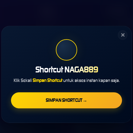
Kategori
Dukungan
Hot Games
+628789
Slots
https://t
✕
Live Casino
Race
Togel
Olahraga
Shortcut NAGA889
Crash Game
Klik Sekali
Simpan Shortcut
untuk akses instan kapan saja.
Arcade
E-Sports
SIMPAN SHORTCUT
→
Sabung Ayam
RUHAN OLAHRAGA
TARUHAN LIVE KASINO