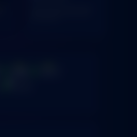
haan
Platform togel yang menarik dari perusahan
ame
terbaik di dunia yang menawarkan hadiah
kemenangan besar