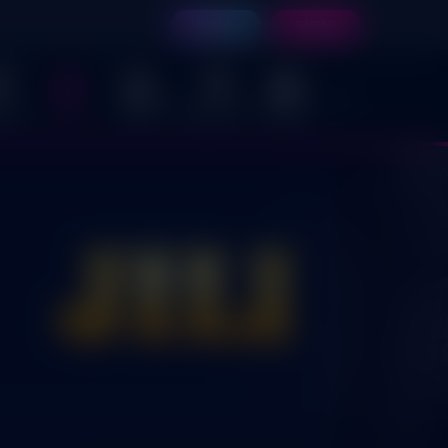
MASUK
DAFTAR
 GAME
ARCADE
E-SPORTS
SABUNG AYAM
PROMOSI