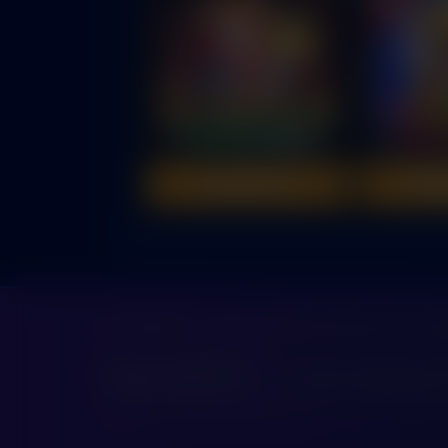
RTP
92%
RTP
Crazy Hunter 2
Drago
NAGA889 | Link Game Online Paling Popular Di
NAGA889 | Link Game O
NAGA889 menciptakan link game online paling hits anak muda dengan akse