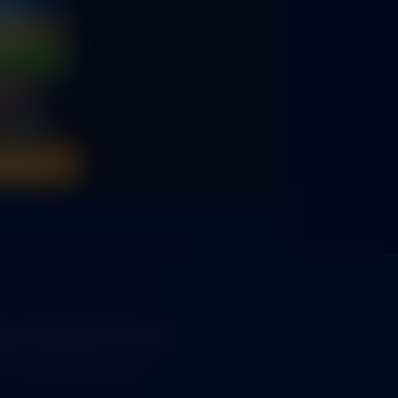
86%
ZOMBIE
gan Anak Muda
 anda sekarang juga bersama naga889.