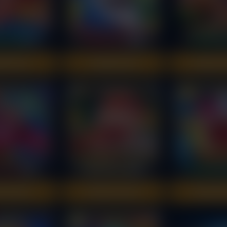
91%
RTP
80%
RTP
 Fishing
Happy Fishing
Dinosaur T
81%
RTP
84%
RTP
tar Fishing
Dinosaur Tycoon
Bombing F