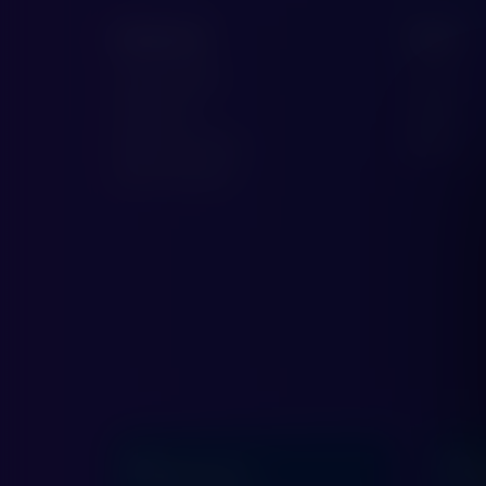
Kebijaksanaan
Platform
Tentang NAGA889
Promosi
Pusat Bantuan
Loyalty
Responsible Gambling
Referral
Syarat dan Ketentuan
TARUHAN SLOT
TA