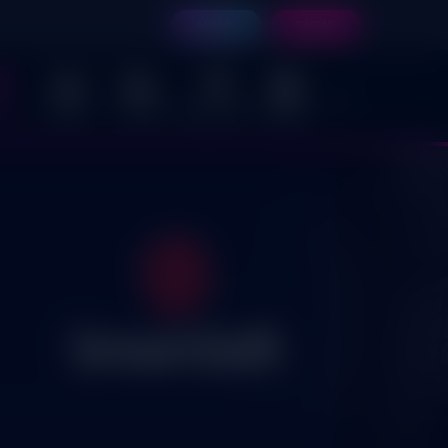
MASUK
DAFTAR
 GAME
ARCADE
E-SPORTS
SABUNG AYAM
PROMOSI