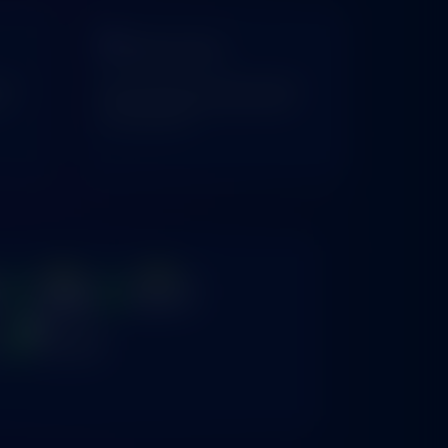
TARUHAN TOGEL
haan
Platform togel yang menarik dari perusahan
ame
terbaik di dunia yang menawarkan hadiah
kemenangan besar