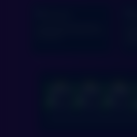
TARUHAN SLOT
TA
Penyedia slot online dengan beragam pilihan
Sportsb
game menarik yang memudahkan pemain untuk
menawar
mencapai jackpot
tinggi,
banyak 
* Selama bank maintenance dan bank offline deposit dan penarik