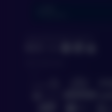
Deposit
Rata-rata 0 Menit
Tanggung Jawab Bermain
Browser Yang Didukung
Platform Penyedia Layanan
Slots