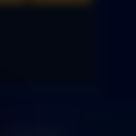
gan Anak Muda