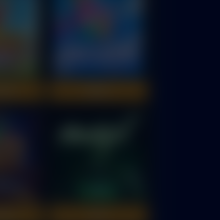
Road
Balloon
Catch
RollX