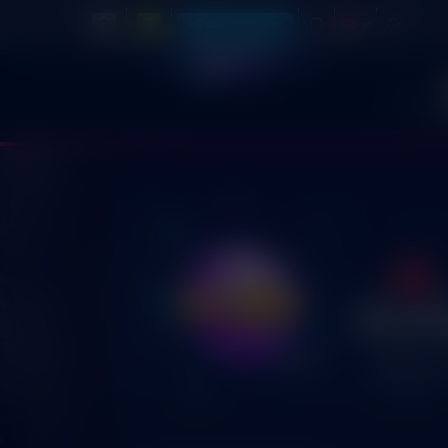
Main di Telegram
HOT