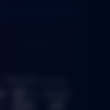
©2026 NAGA889. Hak cipta dilindungi | 18+