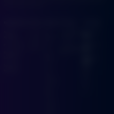
tampilan kekinian, fairplay, dan gampang menang besar. raih kemenangan besar anda
sekarang juga bersama naga889.
Kebijaksanaan
Platform
Kategori
Dukungan
Komunitas
Tentang
Promosi
Hot
+62878982
Facebo
NAGA889
Games
42666
ok
Loyalty
Pusat Bantuan
Slots
https://t.m
Instagra
Referral
e/tgnaga88
m
Responsible
Live
9
Gambling
Casino
Whatsa
pp
Syarat dan
Race
Ketentuan
Togel
Olahraga
Crash
Game
Arcade
E-Sports