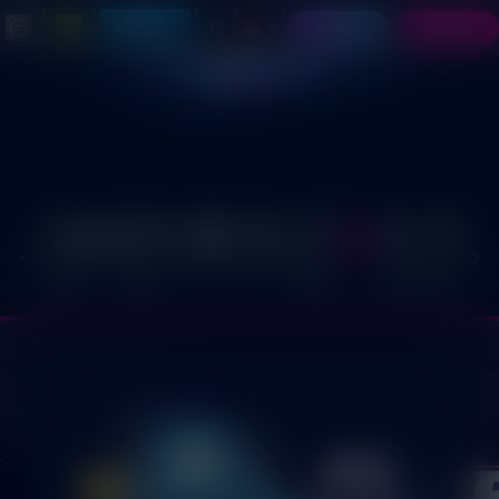
Main di
MASUK
DAFTAR
Telegram
HOT
SLOTS
LIVE
RACE
TOGEL
OLAHRAGA
CRASH
ARCADE
E-
SABUNG
PROM
GAMES
CASINO
GAME
SPORTS
AYAM