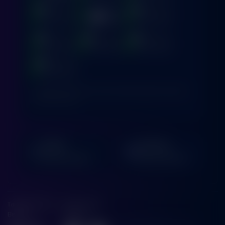
* Selama bank maintenance dan bank offline deposit dan penarikan
tidak dapat diproses
Deposit
Penarikan
Rata-rata 0 Menit
Rata-rata 0 Menit
Tanggung Jawab
Browser Yang
Bermain
Didukung