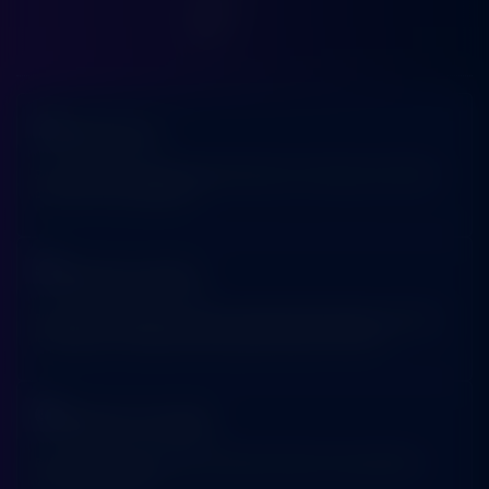
Sabung
Ayam
TARUHAN SLOT
Penyedia slot online dengan beragam pilihan game menarik yang memudahkan
pemain untuk mencapai jackpot
TARUHAN OLAHRAGA
Sportsbook Gaming Platform Terbaik menawarkan lebih banyak game, odds yang
lebih tinggi, dan menyediakan pilihan yang lebih banyak untuk pemain.
TARUHAN LIVE KASINO
Platform Pilihan bagi perusahaan-perusahaan terbaik di dunia, dengan pilihan
variasi game terbanyak