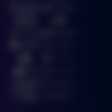
Live Casino