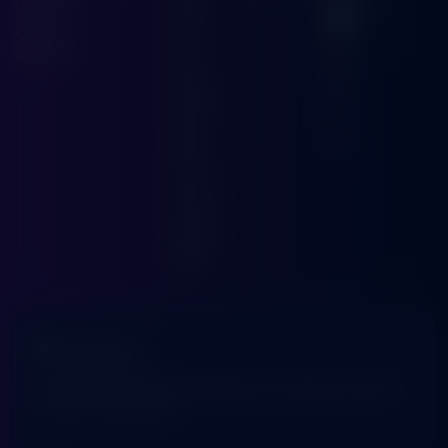
Gambling
Casino
Whatsa
pp
Syarat dan
Race
Ketentuan
Togel
Olahraga
Crash
Game
Arcade
E-Sports
Sabung
Ayam
TARUHAN SLOT
Penyedia slot online dengan beragam pilihan game menarik yang memudahkan
pemain untuk mencapai jackpot