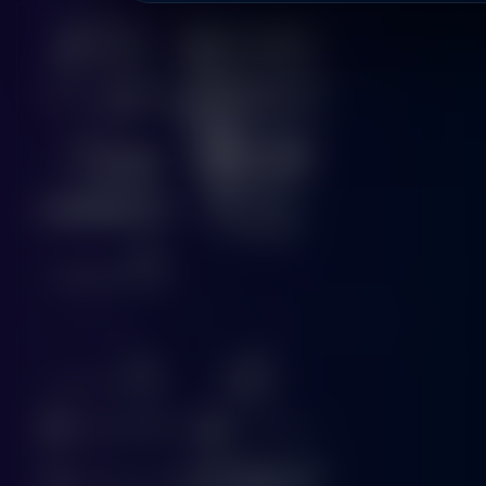
Olahraga
Crash Game