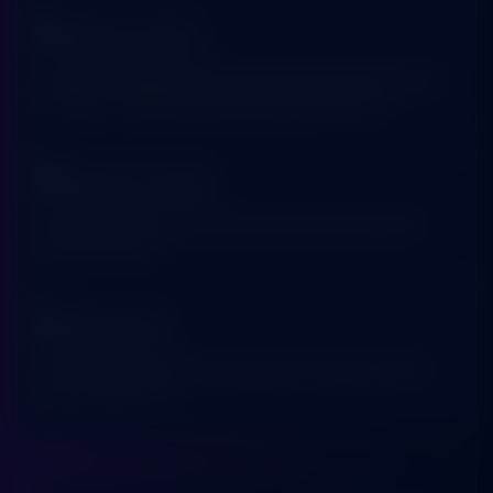
TARUHAN OLAHRAGA
Sportsbook Gaming Platform Terbaik menawarkan lebih banyak game, odds yang
lebih tinggi, dan menyediakan pilihan yang lebih banyak untuk pemain.
TARUHAN LIVE KASINO
Platform Pilihan bagi perusahaan-perusahaan terbaik di dunia, dengan pilihan
variasi game terbanyak
TARUHAN TOGEL
Platform togel yang menarik dari perusahan terbaik di dunia yang menawarkan
hadiah kemenangan besar