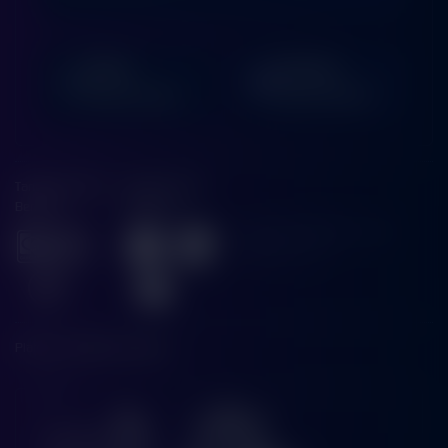
Deposit
Penarikan
Rata-rata 0 Menit
Rata-rata 0 Menit
Tanggung Jawab
Browser Yang
Bermain
Didukung
©2026 NAGA889. Hak cipta
dilindungi | 18+
Platform Penyedia Layanan
Slots