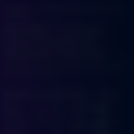
NAGA889 | Link Game Online Paling Popular Dikalangan
Anak Muda
NAGA889 | Link Game
Online Paling Popular
Dikalangan Anak Muda
NAGA889 menciptakan link game online paling hits anak muda dengan akses super cepat,
tampilan kekinian, fairplay, dan gampang menang besar. raih kemenangan besar anda
sekarang juga bersama naga889.
Kebijaksanaan
Platform
Kategori
Dukungan
Komunitas
Tentang
Promosi
Hot
+62878982
Facebo
NAGA889
Games
42666
ok
Loyalty
Pusat Bantuan
Slots
https://t.m
Instagra
Referral
e/tgnaga88
m
Responsible
Live
9