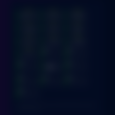
* Selama bank maintenance dan bank offline deposit dan penarikan
tidak dapat diproses