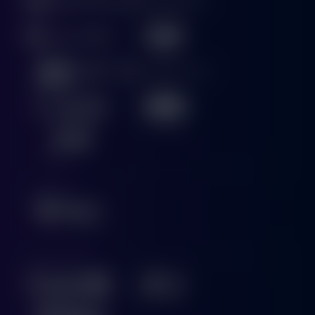
E-Sports
Sabung Ayam