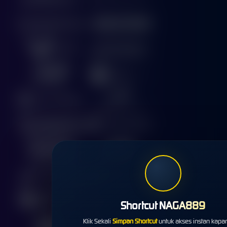
Shortcut NAGA889
Klik Sekali
Simpan Shortcut
untuk akses instan kapan