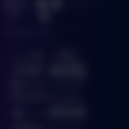
dilindungi | 18+
Platform Penyedia Layanan
Slots