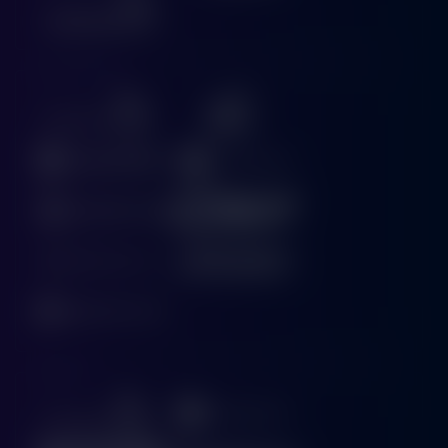
Crash Game
Arcade