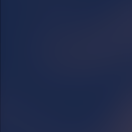
IDR
1,331,500.00
Mahjong Wins 2
N
P