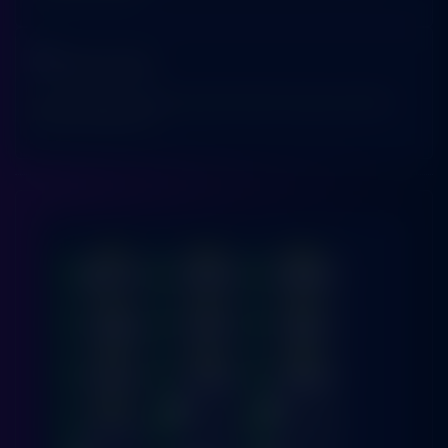
TARUHAN TOGEL
Platform togel yang menarik dari perusahan terbaik di dunia yang menawarkan
hadiah kemenangan besar