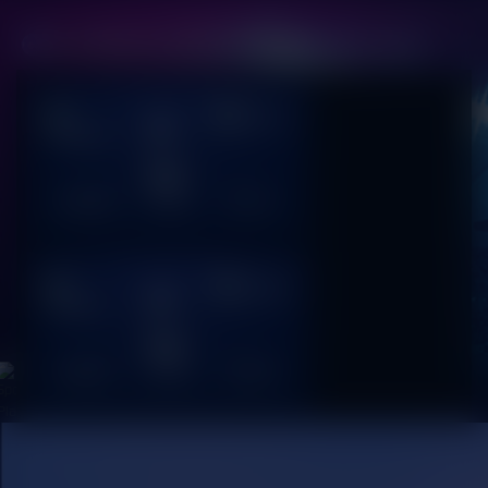
IDR
2,480,000.00
5 Lions Gold
PLATFORM OLAHRAGA-
Event yang Direkomendasikan
mim****a
IDR
2,454,970.00
Sugar Rush 1000
24
hoki1****1
Agt
IDR
2,403,800.00
Gates of Olympus 1000
GRANADA
SEVILLA
01.00.00
crbi****9
IDR
1,691,500.00
Wild West Gold
24
memek****t
IDR
1,587,850.00
Agt
Sweet Bonanza 2500
NORWICH
CHELSEA
04.00.00
ari****1
IDR
1,354,370.00
Gates of Gatot Kaca Super
Scatter
habi****1