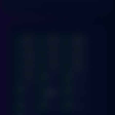
hadiah kemenangan besar