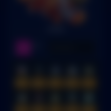
VPOWER
Semua
Fishing
permainan
Fantasy Unicorn
King Kong’s Rampage
Legendary Panda
Daily Fishing
Li Kui Pi Yu
Bird Hunter
Dragon Storm
Insect Paradise
Monster Awaken plus
Sea Food Paradise II Plus