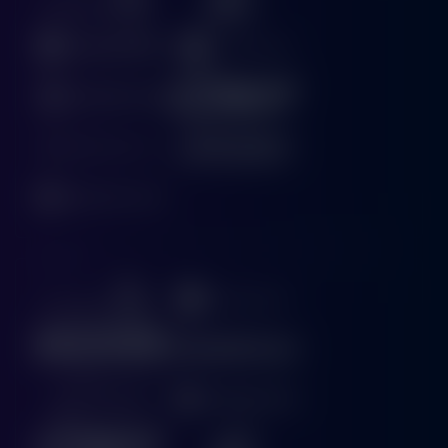
Arcade